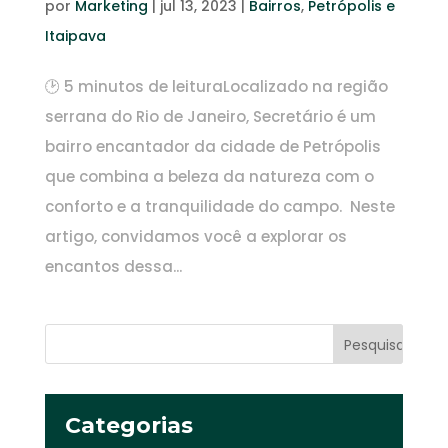
por
Marketing
|
jul 13, 2023
|
Bairros
,
Petrópolis e
Itaipava
🕑 5 minutos de leituraLocalizado na região
serrana do Rio de Janeiro, Secretário é um
bairro encantador da cidade de Petrópolis
que combina a beleza da natureza com o
conforto e a tranquilidade do campo. Neste
artigo, convidamos você a explorar os
encantos dessa...
Categorias