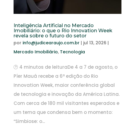
Inteligência Artificial no Mercado
Imobiliário: o que o Rio Innovation Week
revela sobre o futuro do setor
por
info@judicearaujo.com.br
|
jul 13, 2026
|
Mercado Imobiliário
,
Tecnologia
🕑 4 minutos de leituraDe 4 a 7 de agosto, o
Píer Mauá recebe a 6ª edição do Rio
Innovation Week, maior conferência global
de tecnologia e inovação da América Latina.
Com cerca de 180 mil visitantes esperados e
um tema que condensa bem o momento:
“Simbiose: o...