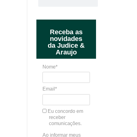
Receba as
novidades
da Judice &
Araujo
Nome*
Email*
Eu concordo em
receber
comunicações.
Ao informar meus