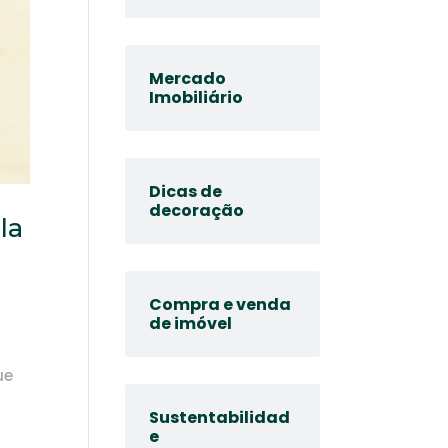
Mercado
Imobiliário
Dicas de
decoração
la
Compra e venda
de imóvel
ue
Sustentabilidad
e