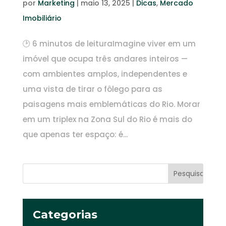
por
Marketing
|
maio 13, 2025
|
Dicas
,
Mercado
Imobiliário
🕑 6 minutos de leituraImagine viver em um
imóvel que ocupa três andares inteiros —
com ambientes amplos, independentes e
uma vista de tirar o fôlego para as
paisagens mais emblemáticas do Rio. Morar
em um triplex na Zona Sul do Rio é mais do
que apenas ter espaço: é...
Categorias