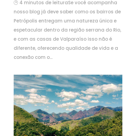
🕑 4 minutos de leituraSe você acompanha
nosso blog já deve saber como os bairros de
Petrópolis entregam uma natureza única e
espetacular dentro da região serrana do Rio,
e com as casas de Valparaíso isso não é
diferente, oferecendo qualidade de vida e a
conexão com o...