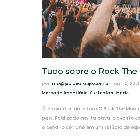
Tudo sobre o Rock The 
por
info@judicearaujo.com.br
|
out 15, 202
Mercado Imobiliário
,
Sustentabilidade
🕑 3 minutos de leitura O Rock The Mo
país. Realizado em Itaipava, o evento c
o cenário serrano em um refúgio de exp