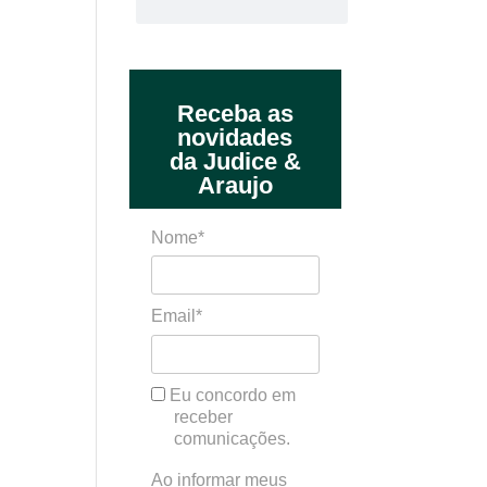
Receba as
novidades
da Judice &
Araujo
Nome*
Email*
Eu concordo em
receber
comunicações.
Ao informar meus