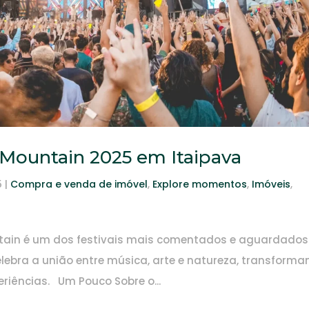
Mountain 2025 em Itaipava
5
|
Compra e venda de imóvel
,
Explore momentos
,
Imóveis
,
untain é um dos festivais mais comentados e aguardados
elebra a união entre música, arte e natureza, transform
eriências. Um Pouco Sobre o...