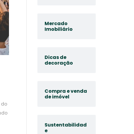
Mercado
Imobiliário
Dicas de
decoração
Compra e venda
de imóvel
 do
ando
Sustentabilidad
e