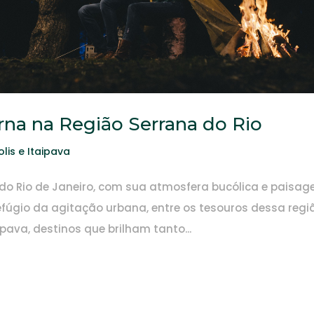
rna na Região Serrana do Rio
lis e Itaipava
a do Rio de Janeiro, com sua atmosfera bucólica e paisag
refúgio da agitação urbana, entre os tesouros dessa regi
pava, destinos que brilham tanto...