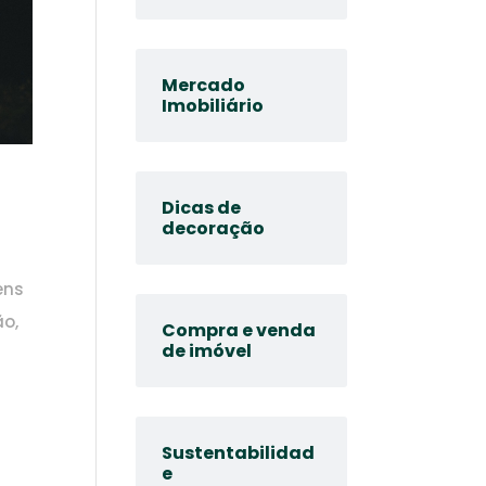
Mercado
Imobiliário
Dicas de
decoração
ens
ão,
Compra e venda
de imóvel
Sustentabilidad
e