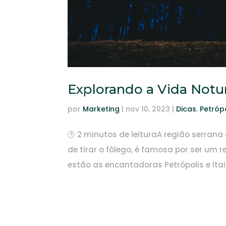
Explorando a Vida Notu
por
Marketing
|
nov 10, 2023
|
Dicas
,
Petrópo
🕑 2 minutos de leituraA região serran
de tirar o fôlego, é famosa por ser um 
estão as encantadoras Petrópolis e Itai