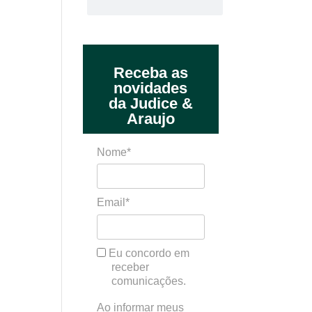
Receba as
novidades
da Judice &
Araujo
Nome*
Email*
Eu concordo em
receber
comunicações.
Ao informar meus