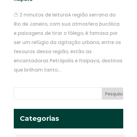
🕑 2 minutos de leituraA região serrana do
Rio de Janeiro, com sua atmosfera bucólica
e paisagens de tirar o fôlego, é famosa por
ser um refúgio da agitação urbana, entre os
tesouros dessa região, estão as
encantadoras Petrópolis e Itaipava, destinos
que brilham tanto...
Categorias