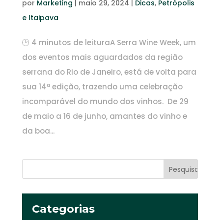
por
Marketing
|
maio 29, 2024
|
Dicas
,
Petrópolis
e Itaipava
🕑 4 minutos de leituraA Serra Wine Week, um
dos eventos mais aguardados da região
serrana do Rio de Janeiro, está de volta para
sua 14ª edição, trazendo uma celebração
incomparável do mundo dos vinhos. De 29
de maio a 16 de junho, amantes do vinho e
da boa...
Categorias