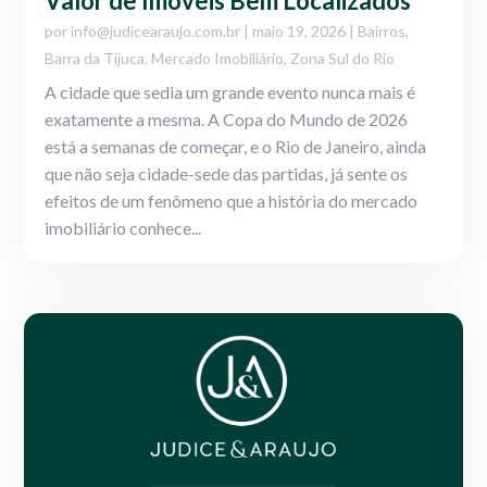
Valor de Imóveis Bem Localizados
por
info@judicearaujo.com.br
|
maio 19, 2026
|
Bairros
,
Barra da Tijuca
,
Mercado Imobiliário
,
Zona Sul do Rio
A cidade que sedia um grande evento nunca mais é
exatamente a mesma. A Copa do Mundo de 2026
está a semanas de começar, e o Rio de Janeiro, ainda
que não seja cidade-sede das partidas, já sente os
efeitos de um fenômeno que a história do mercado
imobiliário conhece...