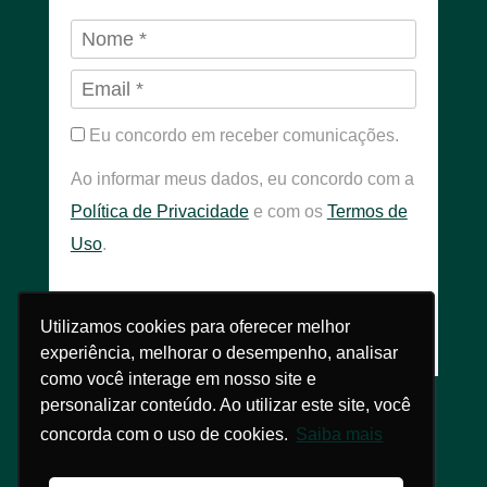
Eu concordo em receber comunicações.
Ao informar meus dados, eu concordo com a
Política de Privacidade
e com os
Termos de
Uso
.
INSCREVER
Utilizamos cookies para oferecer melhor
Utilizamos cookies para oferecer melhor
experiência, melhorar o desempenho, analisar
experiência, melhorar o desempenho, analisar
como você interage em nosso site e
como você interage em nosso site e
personalizar conteúdo. Ao utilizar este site, você
personalizar conteúdo. Ao utilizar este site, você
concorda com o uso de cookies.
concorda com o uso de cookies.
Saiba mais
Saiba mais