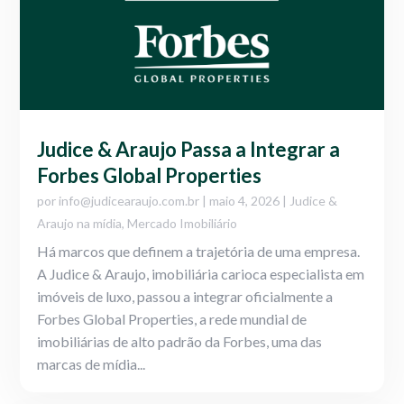
Judice & Araujo Passa a Integrar a
Forbes Global Properties
por
info@judicearaujo.com.br
|
maio 4, 2026
|
Judice &
Araujo na mídia
,
Mercado Imobiliário
Há marcos que definem a trajetória de uma empresa.
A Judice & Araujo, imobiliária carioca especialista em
imóveis de luxo, passou a integrar oficialmente a
Forbes Global Properties, a rede mundial de
imobiliárias de alto padrão da Forbes, uma das
marcas de mídia...