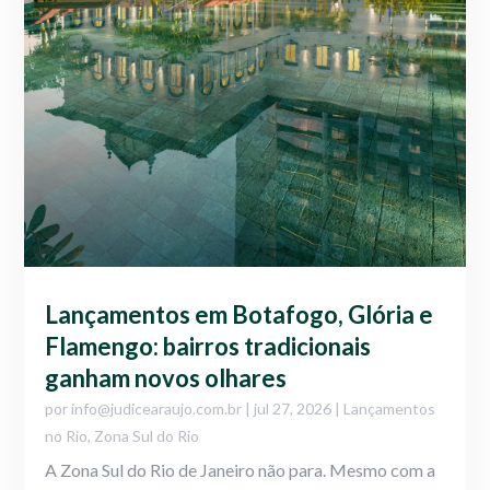
Lançamentos em Botafogo, Glória e
Flamengo: bairros tradicionais
ganham novos olhares
por
info@judicearaujo.com.br
|
jul 27, 2026
|
Lançamentos
no Rio
,
Zona Sul do Rio
A Zona Sul do Rio de Janeiro não para. Mesmo com a