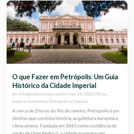
O que Fazer em Petrópolis: Um Guia
Histórico da Cidade Imperial
por
info@judicearaujo.com.br
|
mar 16, 2026
|
Dicas
,
Explore momentos
,
Petrópolis e Itaipava
A cerca de 2 horas do Rio de Janeiro, Petrópolis é um
destino que combina história, arquitetura europeia e
clima ameno. Fundada em 1843 como residência de
verão de Dom Pedro II, a cidade acumulou um