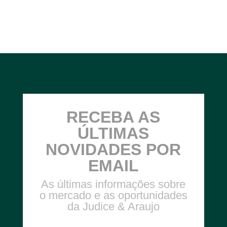
RECEBA AS
ÚLTIMAS
NOVIDADES POR
EMAIL
As últimas informações sobre
o mercado e as oportunidades
da Judice & Araujo