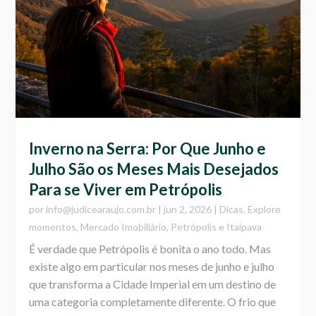
Inverno na Serra: Por Que Junho e
Julho São os Meses Mais Desejados
Para se Viver em Petrópolis
por
info@judicearaujo.com.br
|
jun 2, 2026
|
Dicas
,
Explore
momentos
,
Mercado Imobiliário
,
Petrópolis e Itaipava
É verdade que Petrópolis é bonita o ano todo. Mas
existe algo em particular nos meses de junho e julho
que transforma a Cidade Imperial em um destino de
uma categoria completamente diferente. O frio que