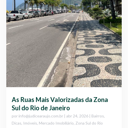
As Ruas Mais Valorizadas da Zona
Sul do Rio de Janeiro
por
info@judicearaujo.com.br
|
abr 24, 2026
|
Bairros
,
Dicas
,
Imóveis
,
Mercado Imobiliário
,
Zona Sul do Rio