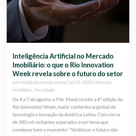
Inteligência Artificial no Mercado
Imobiliário: o que o Rio Innovation
Week revela sobre o futuro do setor
por
info@judicearaujo.com.br
|
jul 13, 2026
|
Mercado
Imobiliário
,
Tecnologia
De 4 a 7 de agosto, o Píer Mauá recebe a 6ª edição do
Rio Innovation Week, maior conferência global de
tecnologia e inovação da América Latina. Com cerca
de 180 mil visitantes esperados e um tema que
condensa bem o momento: "Simbiose: o futuro não