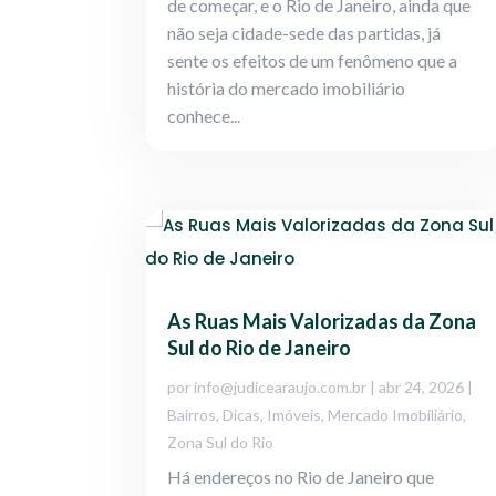
de começar, e o Rio de Janeiro, ainda que
não seja cidade-sede das partidas, já
sente os efeitos de um fenômeno que a
história do mercado imobiliário
conhece...
As Ruas Mais Valorizadas da Zona
Sul do Rio de Janeiro
por
info@judicearaujo.com.br
|
abr 24, 2026
|
Bairros
,
Dicas
,
Imóveis
,
Mercado Imobiliário
,
Zona Sul do Rio
Há endereços no Rio de Janeiro que