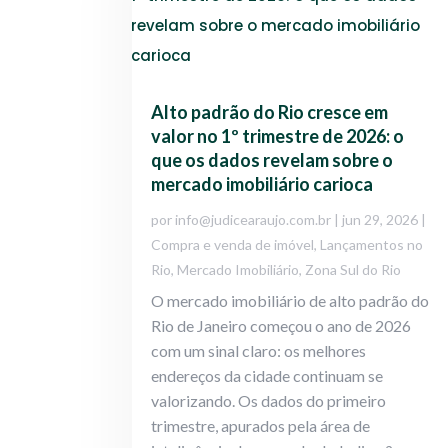
Alto padrão do Rio cresce em
valor no 1º trimestre de 2026: o
que os dados revelam sobre o
mercado imobiliário carioca
por
info@judicearaujo.com.br
|
jun 29, 2026
|
Compra e venda de imóvel
,
Lançamentos no
Rio
,
Mercado Imobiliário
,
Zona Sul do Rio
O mercado imobiliário de alto padrão do
Rio de Janeiro começou o ano de 2026
com um sinal claro: os melhores
endereços da cidade continuam se
valorizando. Os dados do primeiro
trimestre, apurados pela área de