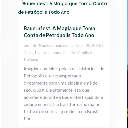
Bauernfest: A Magia que Toma
Conta de Petrópolis Todo Ano
por
info@judicearaujo.com.br
|
mar 30, 2026
|
Dicas
,
Explore momentos
,
Petrópolis e
Itaipava
Imagine caminhar pelas ruas históricas de
Petrópolis e ser transportado
diretamente para uma aldeia alemã do
século XIX. É exatamente isso que
acontece durante a Bauernfest, quando a
cidade imperial se transforma no maior
festival de cultura germânica do Brasil.
Por...