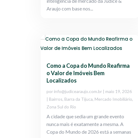
inteligência de mercado da Judice &
Araujo com base nos...
Como a Copa do Mundo Reafirma
o Valor de Imóveis Bem
Localizados
por
info@judicearaujo.com.br
|
maio 19, 2026
|
Bairros
,
Barra da Tijuca
,
Mercado Imobiliário
,
Zona Sul do Rio
A cidade que sedia um grande evento
nunca mais é exatamente a mesma. A
Copa do Mundo de 2026 está a semanas