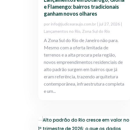
e Flamengo: bairros tradicionais
ganham novos olhares
por
info@judicearaujo.com.br
|
jul 27, 2026
|
Lançamentos no Rio
,
Zona Sul do Rio
A Zona Sul do Rio de Janeiro não para.
Mesmo com a oferta limitada de
terrenos e a alta procura pela região,
novos empreendimentos residenciais de
alto padrão surgem em bairros que já
eram referência, trazendo arquitetura
contemporânea, infraestrutura completa
e um...