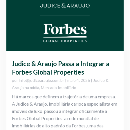
Judice & Araujo Passa a Integrar a
Forbes Global Properties
por
info@judicearaujo.com.br
|
maio 4, 2026
|
Judice &
Araujo na mídia
,
Mercado Imobiliário
Há marcos que definem a trajetória de uma empresa.
A Judice & Araujo, imobiliária carioca especialista em
imóveis de luxo, passou a integrar oficialmente a
Forbes Global Properties, a rede mundial de
imobiliárias de alto padrão da Forbes, uma das