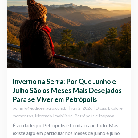
Inverno na Serra: Por Que Junho e
Julho São os Meses Mais Desejados
Para se Viver em Petrópolis
por
info@judicearaujo.com.br
|
jun 2, 2026
|
Dicas
,
Explore
momentos
,
Mercado Imobiliário
,
Petrópolis e Itaipava
É verdade que Petrópolis é bonita o ano todo. Mas
existe algo em particular nos meses de junho e julho