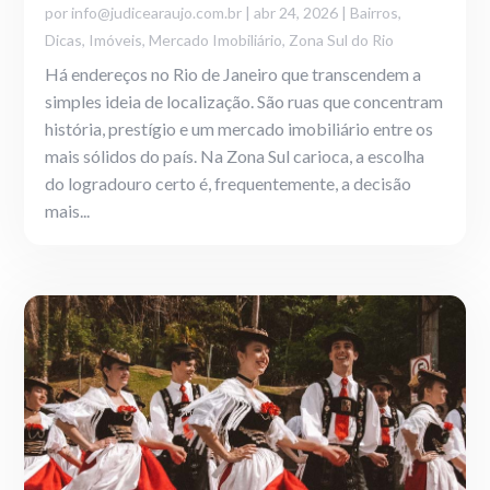
por
info@judicearaujo.com.br
|
abr 24, 2026
|
Bairros
,
Dicas
,
Imóveis
,
Mercado Imobiliário
,
Zona Sul do Rio
Há endereços no Rio de Janeiro que transcendem a
simples ideia de localização. São ruas que concentram
história, prestígio e um mercado imobiliário entre os
mais sólidos do país. Na Zona Sul carioca, a escolha
do logradouro certo é, frequentemente, a decisão
mais...