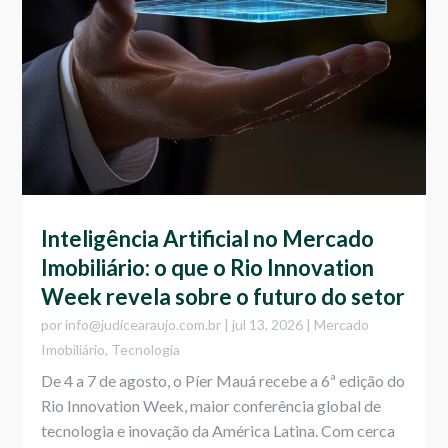
Inteligência Artificial no Mercado
Imobiliário: o que o Rio Innovation
Week revela sobre o futuro do setor
por
info@judicearaujo.com.br
|
jul 13, 2026
|
Mercado
Imobiliário
,
Tecnologia
De 4 a 7 de agosto, o Píer Mauá recebe a 6ª edição do
Rio Innovation Week, maior conferência global de
tecnologia e inovação da América Latina. Com cerca