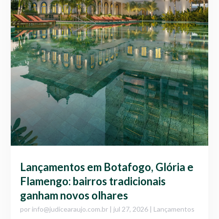
Lançamentos em Botafogo, Glória e
Flamengo: bairros tradicionais
ganham novos olhares
por
info@judicearaujo.com.br
|
jul 27, 2026
|
Lançamentos