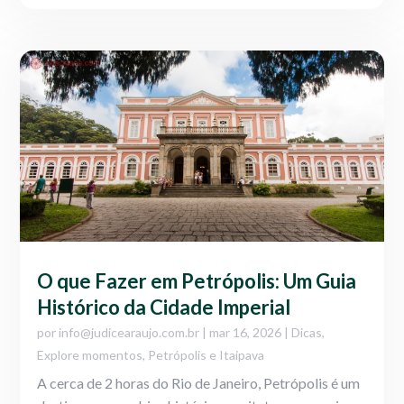
O que Fazer em Petrópolis: Um Guia
Histórico da Cidade Imperial
por
info@judicearaujo.com.br
|
mar 16, 2026
|
Dicas
,
Explore momentos
,
Petrópolis e Itaipava
A cerca de 2 horas do Rio de Janeiro, Petrópolis é um