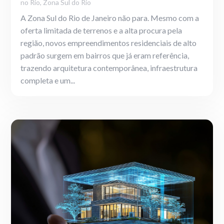
no Rio
,
Zona Sul do Rio
A Zona Sul do Rio de Janeiro não para. Mesmo com a
oferta limitada de terrenos e a alta procura pela
região, novos empreendimentos residenciais de alto
padrão surgem em bairros que já eram referência,
trazendo arquitetura contemporânea, infraestrutura
completa e um...