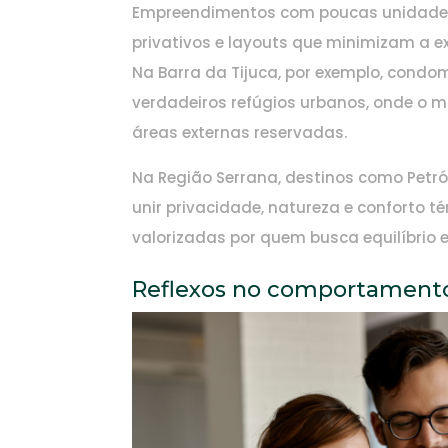
Empreendimentos com poucas unidades 
privativos e layouts que minimizam a 
Na Barra da Tijuca, por exemplo, condom
verdadeiros refúgios urbanos, onde o 
áreas externas reservadas.
Na Região Serrana, destinos como Petró
unir privacidade, natureza e conforto t
valorizadas por quem busca equilíbrio e
Reflexos no comportamento