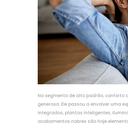
No segmento de alto padrão, conforto 
generosa. Ele passou a envolver uma e
integrados, plantas inteligentes, ilumi
acabamentos nobres são hoje elemento