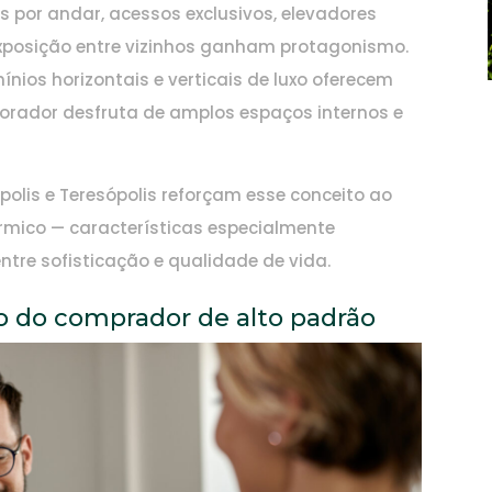
por andar, acessos exclusivos, elevadores
exposição entre vizinhos ganham protagonismo.
ínios horizontais e verticais de luxo oferecem
morador desfruta de amplos espaços internos e
polis e Teresópolis reforçam esse conceito ao
érmico — características especialmente
ntre sofisticação e qualidade de vida.
 do comprador de alto padrão