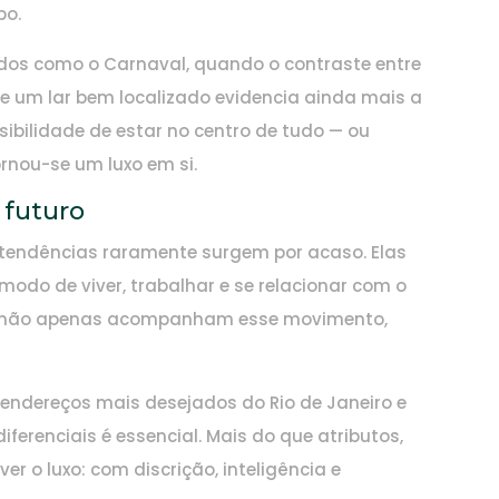
po.
odos como o Carnaval, quando o contraste entre
de um lar bem localizado evidencia ainda mais a
sibilidade de estar no centro de tudo — ou
nou-se um luxo em si.
 futuro
 tendências raramente surgem por acaso. Elas
odo de viver, trabalhar e se relacionar com o
de não apenas acompanham esse movimento,
endereços mais desejados do Rio de Janeiro e
ferenciais é essencial. Mais do que atributos,
r o luxo: com discrição, inteligência e