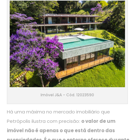
Imóvel J&A – Cód. 12023590
Há uma máxima no mercado imobiliário que
Petrópolis ilustra com precisão:
o valor de um
imóvel não é apenas o que está dentro das
propriedades. É o que o entorno oferece durante