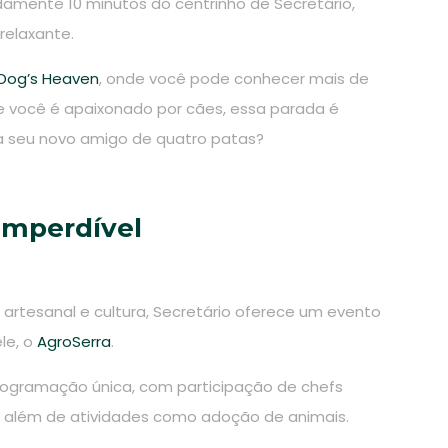
damente 10 minutos do centrinho de Secretário,
relaxante.
Dog’s Heaven
, onde você pode conhecer mais de
e você é apaixonado por cães, essa parada é
a seu novo amigo de quatro patas?
imperdível
artesanal e cultura, Secretário oferece um evento
le, o
AgroSerra
.
rogramação única, com participação de chefs
, além de atividades como adoção de animais.