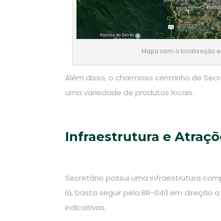
Mapa com a localização em
Além disso, o charmoso centrinho de Secre
uma variedade de produtos locais.
Infraestrutura e Atraç
Secretário possui uma infraestrutura comp
lá, basta seguir pela BR-040 em direção a
indicativas.