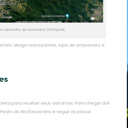
 vermelho de Secretário, Petrópolis.
tário abriga restaurantes, lojas de artesanato e
ões
leta para receber seus visitantes. Para chegar até
 Pedro do Rio/Secretário e seguir as placas