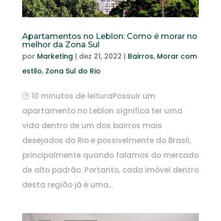
Apartamentos no Leblon: Como é morar no
melhor da Zona Sul
por
Marketing
|
dez 21, 2022
|
Bairros
,
Morar com
estilo
,
Zona Sul do Rio
🕑 10 minutos de leituraPossuir um
apartamento no Leblon significa ter uma
vida dentro de um dos bairros mais
desejados do Rio e possivelmente do Brasil,
principalmente quando falamos do mercado
de alto padrão. Portanto, cada imóvel dentro
desta região já é uma...