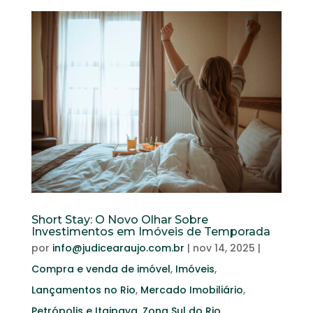
Short Stay: O Novo Olhar Sobre
Investimentos em Imóveis de Temporada
por
info@judicearaujo.com.br
|
nov 14, 2025
|
Compra e venda de imóvel
,
Imóveis
,
Lançamentos no Rio
,
Mercado Imobiliário
,
Petrópolis e Itaipava
,
Zona Sul do Rio