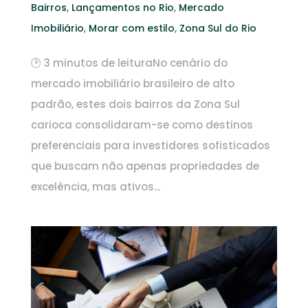
Bairros
,
Lançamentos no Rio
,
Mercado
Imobiliário
,
Morar com estilo
,
Zona Sul do Rio
🕑 3 minutos de leituraNo cenário do
mercado imobiliário brasileiro de alto
padrão, estes dois bairros da Zona Sul
carioca consolidaram-se como destinos
preferenciais para investidores sofisticados
que buscam não apenas propriedades de
excelência, mas ativos...