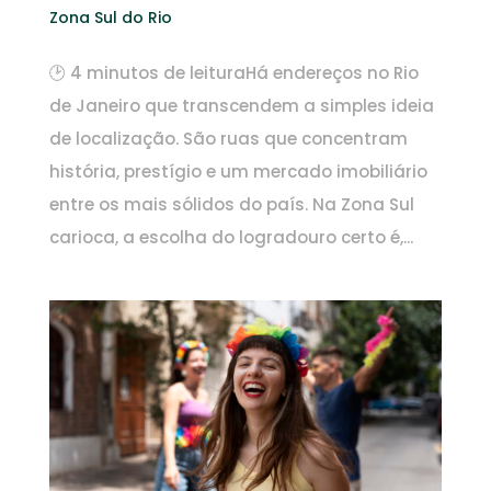
Zona Sul do Rio
🕑 4 minutos de leituraHá endereços no Rio
de Janeiro que transcendem a simples ideia
de localização. São ruas que concentram
história, prestígio e um mercado imobiliário
entre os mais sólidos do país. Na Zona Sul
carioca, a escolha do logradouro certo é,...