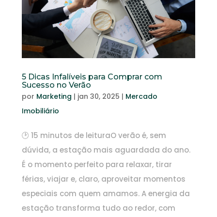
5 Dicas Infalíveis para Comprar com
Sucesso no Verão
por
Marketing
|
jan 30, 2025
|
Mercado
Imobiliário
🕑 15 minutos de leituraO verão é, sem
dúvida, a estação mais aguardada do ano.
É o momento perfeito para relaxar, tirar
férias, viajar e, claro, aproveitar momentos
especiais com quem amamos. A energia da
estação transforma tudo ao redor, com