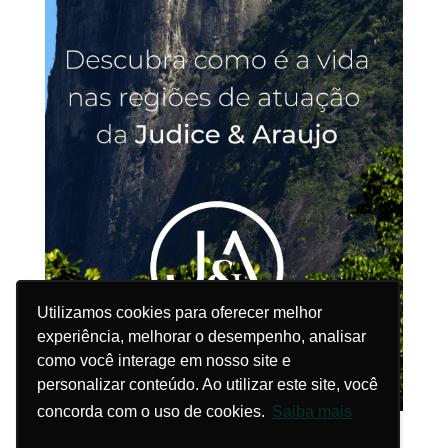
Utilizamos cookies para oferecer melhor
Utilizamos cookies para oferecer melhor
experiência, melhorar o desempenho, analisar
experiência, melhorar o desempenho, analisar
como você interage em nosso site e
como você interage em nosso site e
personalizar conteúdo. Ao utilizar este site, você
personalizar conteúdo. Ao utilizar este site, você
concorda com o uso de cookies.
concorda com o uso de cookies.
Saiba mais
Saiba mais