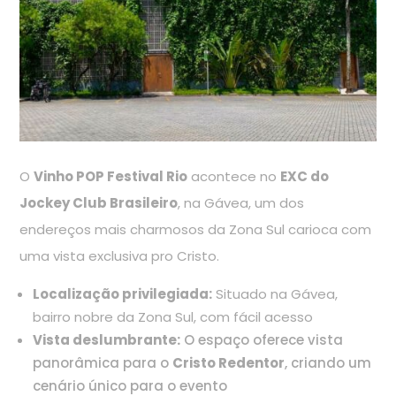
O
Vinho POP Festival Rio
acontece no
EXC do
Jockey Club Brasileiro
, na Gávea, um dos
endereços mais charmosos da Zona Sul carioca com
uma vista exclusiva pro Cristo.
Localização privilegiada:
Situado na Gávea,
bairro nobre da Zona Sul, com fácil acesso
Vista deslumbrante:
O espaço oferece vista
panorâmica para o
Cristo Redentor
, criando um
cenário único para o evento