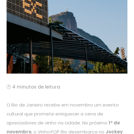
🕑 4 minutos de leitura
O Rio de Janeiro recebe em novembro um evento
cultural que promete enriquecer a cena de
apreciadores de vinho na cidade. No próximo
1º de
novembro
, o Vinho POP Rio desembarca no
Jockey