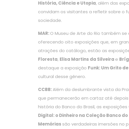
História, Ciência e Utopia
, além das exp
convidam os visitantes a refletir sobre o
sociedade.
MAR:
O Museu de Arte do Rio também se
oferecendo oito exposições que, em grande 
atrações do catálogo, estão as exposiç
Floresta
,
Elisa Martins da Silveira
e
Bríg
destaque a exposição
Funk: Um Grito d
cultural desse gênero.
CCBB:
Além da deslumbrante vista da Pr
que permanecerão em cartaz até depois 
história do Banco do Brasil, as exposições
Digital: o Dinheiro na Coleção Banco do
Memórias
são verdadeiras imersões no p