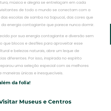
tura, música e alegria se entrelaçam em cada
 visitantes de todo o mundo se conectam com a
ho das escolas de samba na Sapucaí, das cores que
u da energia contagiante que parece nunca dormir.
ecido por sua energia contagiante e diversão sem
do que blocos e desfiles para aproveitar esse
ltural e belezas naturais, abre um leque de
s diferentes. Por isso, inspirada no espírito
eparou uma seleção especial com as melhores
e maneiras únicas e inesquecíveis.
lém da folia!
Visitar Museus e Centros