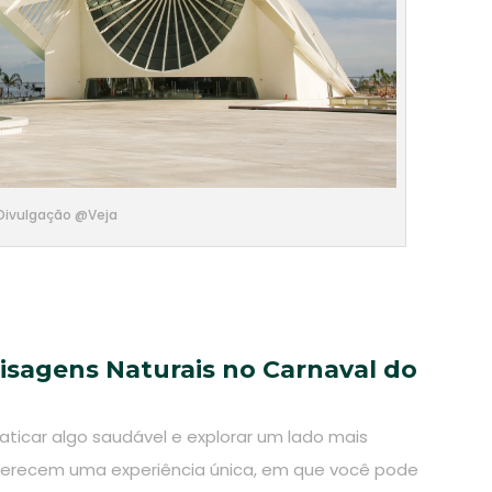
 Divulgação @Veja
aisagens Naturais no Carnaval do
aticar algo saudável e explorar um lado mais
 oferecem uma experiência única, em que você pode