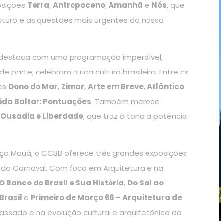
osições
Terra
,
Antropoceno
,
Amanhã
e
Nós
, que
 futuro e as questões mais urgentes da nossa
 destaca com uma programação imperdível,
parte, celebram a rica cultura brasileira. Entre as
ões
Dono do Mar
,
Zimar
,
Arte em Breve
,
Atlântico
ida Baltar: Pontuações
. Também merece
e Ousadia e Liberdade
, que traz à tona a potência
aça Mauá, o CCBB oferece três grandes exposições
do Carnaval. Com foco em Arquitetura e na
O Banco do Brasil e Sua História
,
Do Sal ao
 Brasil
e
Primeiro de Março 66 – Arquitetura de
assado e na evolução cultural e arquitetônica do