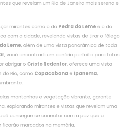
ntes que revelam um Rio de Janeiro mais sereno e
nçar mirantes como o da
Pedra do Leme
e o do
a com a cidade, revelando vistas de tirar o fôlego
 do Leme
, além de uma vista panorâmica de toda
ar
, você encontrará um cenário perfeito para fotos
or abrigar o
Cristo Redentor
, oferece uma vista
s do Rio, como
Copacabana
e
Ipanema
,
lumbrante.
elas montanhas e vegetação vibrante, garante
ma, explorando mirantes e vistas que revelam uma
 você consegue se conectar com a paz que a
que ficarão marcados na memória.