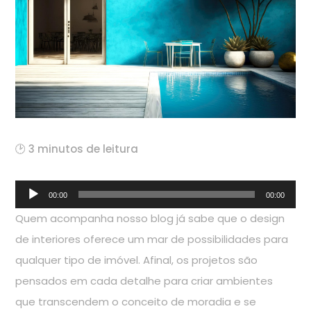
🕑 3 minutos de leitura
Tocador
00:00
00:00
de
Quem acompanha nosso blog já sabe que o design
áudio
de interiores oferece um mar de possibilidades para
qualquer tipo de imóvel. Afinal, os projetos são
pensados em cada detalhe para criar ambientes
que transcendem o conceito de moradia e se