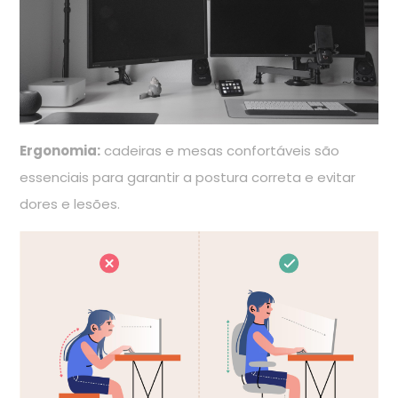
Ergonomia:
cadeiras e mesas confortáveis são
essenciais para garantir a postura correta e evitar
dores e lesões.