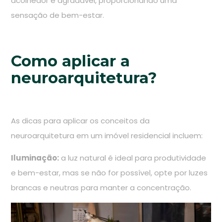
acolhedor e agradável, proporcionando uma
sensação de bem-estar.
Como aplicar a
neuroarquitetura?
As dicas para aplicar os conceitos da
neuroarquitetura em um imóvel residencial incluem:
Iluminação:
a luz natural é ideal para produtividade
e bem-estar, mas se não for possível, opte por luzes
brancas e neutras para manter a concentração.