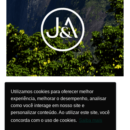
Utilizamos cookies para oferecer melhor
Utilizamos cookies para oferecer melhor
experiência, melhorar o desempenho, analisar
experiência, melhorar o desempenho, analisar
como você interage em nosso site e
como você interage em nosso site e
personalizar conteúdo. Ao utilizar este site, você
personalizar conteúdo. Ao utilizar este site, você
concorda com o uso de cookies.
concorda com o uso de cookies.
Saiba mais
Saiba mais