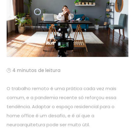
🕑 4 minutos de leitura
O trabalho remoto é uma prática cada vez mais
comum, e a pandemia recente só reforçou essa
tendência. Adaptar o espaço residencial para o
home office é um desafio, e é aí que a
neuroarquitetura pode ser muito útil.