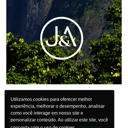
Utilizamos cookies para oferecer melhor
Utilizamos cookies para oferecer melhor
experiência, melhorar o desempenho, analisar
experiência, melhorar o desempenho, analisar
como você interage em nosso site e
como você interage em nosso site e
personalizar conteúdo. Ao utilizar este site, você
personalizar conteúdo. Ao utilizar este site, você
concorda com o uso de cookies.
concorda com o uso de cookies.
Saiba mais
Saiba mais