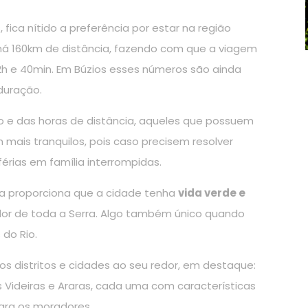
ca nítido a preferência por estar na região
a há 160km de distância, fazendo com que a viagem
2h e 40min. Em Búzios esses números são ainda
duração.
o e das horas de distância, aqueles que possuem
 mais tranquilos, pois caso precisem resolver
érias em família interrompidas.
ana proporciona que a cidade tenha
vida verde e
or de toda a Serra. Algo também único quando
do Rio.
sos distritos e cidades ao seu redor, em destaque:
as Videiras e Araras, cada uma com características
para os moradores.