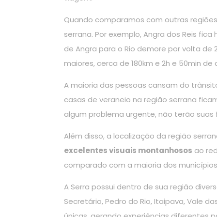
Quando comparamos com outras regiões, fi
serrana. Por exemplo, Angra dos Reis fic
de Angra para o Rio demore por volta de 
maiores, cerca de 180km e 2h e 50min de 
A maioria das pessoas cansam do trânsit
casas de veraneio na região serrana ficam
algum problema urgente, não terão suas f
Além disso, a localização da região serr
excelentes visuais montanhosos
ao red
comparado com a maioria dos municípios 
A Serra possui dentro de sua região diver
Secretário, Pedro do Rio, Itaipava, Vale d
únicas, gerando experiências diferentes 