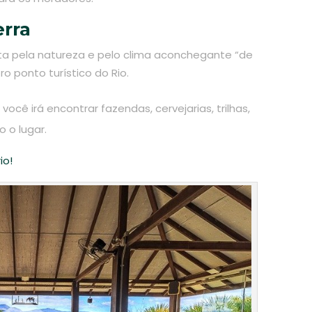
erra
nta pela natureza e pelo clima aconchegante “de
ro ponto turístico do Rio.
ocê irá encontrar fazendas, cervejarias, trilhas,
o o lugar.
io!