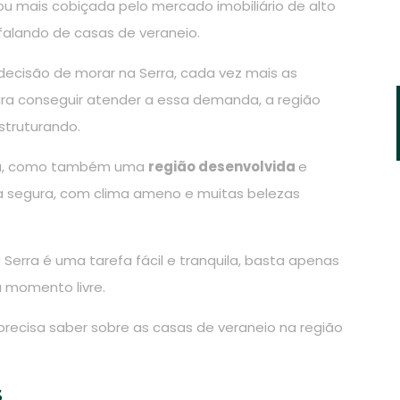
ou mais cobiçada pelo mercado imobiliário de alto
alando de casas de veraneio.
 decisão de morar na Serra, cada vez mais as
ra conseguir atender a essa demanda, a região
struturando.
tica, como também uma
região desenvolvida
e
da segura, com clima ameno e muitas belezas
erra é uma tarefa fácil e tranquila, basta apenas
u momento livre.
precisa saber sobre as casas de veraneio na região
s