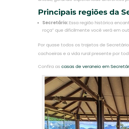
Principais regiões da S
Secretário:
Essa região histórica enca
roça” que dificilmente você verá em out
Por quase todos os trajetos de Secretário v
cachoeiras e a vida rural presente por tod
Confira as
casas de veraneio em Secretár