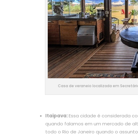
Casa de veraneio localizada em Secretári
Itaipava:
Essa cidade é considerada com
quando falamos em um mercado de alto
todo o Rio de Janeiro quando o assunto