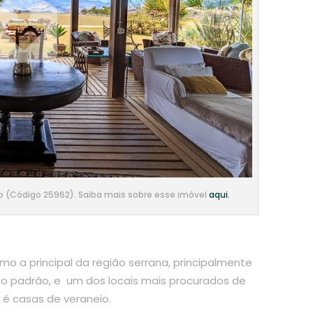
o (Código 25962). Saiba mais sobre esse imóvel
aqui.
o a principal da região serrana, principalmente
 padrão, e um dos locais mais procurados de
 é casas de veraneio.