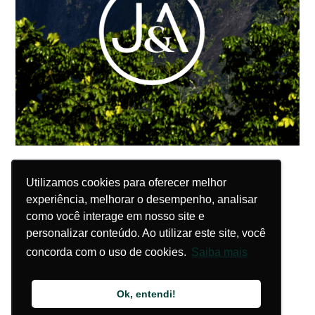
Utilizamos cookies para oferecer melhor
Utilizamos cookies para oferecer melhor
experiência, melhorar o desempenho, analisar
experiência, melhorar o desempenho, analisar
como você interage em nosso site e
como você interage em nosso site e
personalizar conteúdo. Ao utilizar este site, você
personalizar conteúdo. Ao utilizar este site, você
concorda com o uso de cookies.
concorda com o uso de cookies.
Saiba mais
Saiba mais
Ok, entendi!
Ok, entendi!