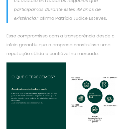
cuidadosa em todos os negócios que
participamos durante estes 49 anos de
existência,”
afirma Patrícia Judice Esteves.
Esse compromisso com a transparência desde o
início garantiu que a empresa construísse uma
reputação sólida e confiável no mercado.