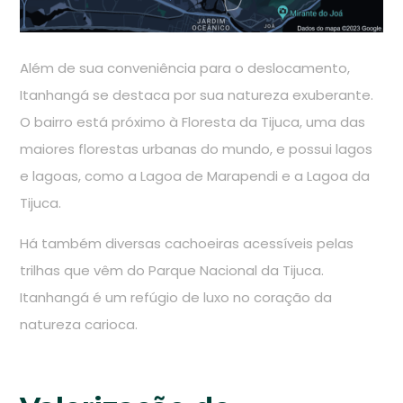
Além de sua conveniência para o deslocamento,
Itanhangá se destaca por sua natureza exuberante.
O bairro está próximo à Floresta da Tijuca, uma das
maiores florestas urbanas do mundo, e possui lagos
e lagoas, como a Lagoa de Marapendi e a Lagoa da
Tijuca.
Há também diversas cachoeiras acessíveis pelas
trilhas que vêm do Parque Nacional da Tijuca.
Itanhangá é um refúgio de luxo no coração da
natureza carioca.