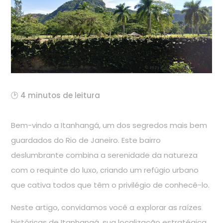
🕑 4 minutos de leitura
Bem-vindo a Itanhangá, um dos segredos mais bem
guardados do Rio de Janeiro. Este bairro
deslumbrante combina a serenidade da natureza
com o requinte do luxo, criando um refúgio urbano
que cativa todos que têm o privilégio de conhecê-lo.
Neste artigo, convidamos você a explorar as raízes
históricas de Itanhangá, sua localização estratégica,