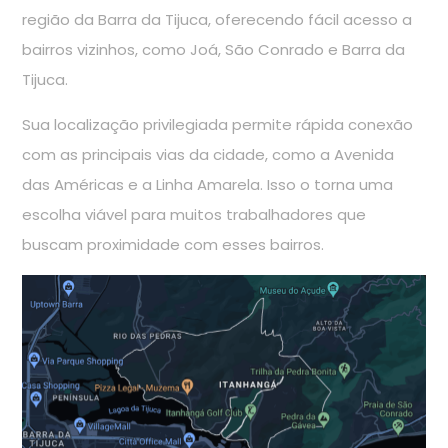
região da Barra da Tijuca, oferecendo fácil acesso a
bairros vizinhos, como Joá, São Conrado e Barra da
Tijuca.
Sua localização privilegiada permite rápida conexão
com as principais vias da cidade, como a Avenida
das Américas e a Linha Amarela. Isso o torna uma
escolha viável para muitos trabalhadores que
buscam proximidade com esses bairros.