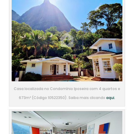
Casa localizada no Condomínio Iposeira com 4 quartos e
673m² (Código 10522350). Saiba mais clicando
aqui.