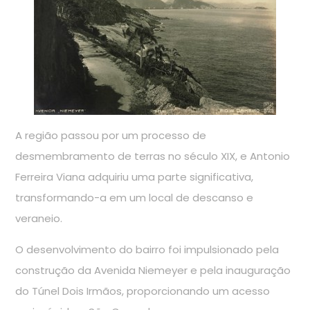
A região passou por um processo de
desmembramento de terras no século XIX, e Antonio
Ferreira Viana adquiriu uma parte significativa,
transformando-a em um local de descanso e
veraneio.
O desenvolvimento do bairro foi impulsionado pela
construção da Avenida Niemeyer e pela inauguração
do Túnel Dois Irmãos, proporcionando um acesso