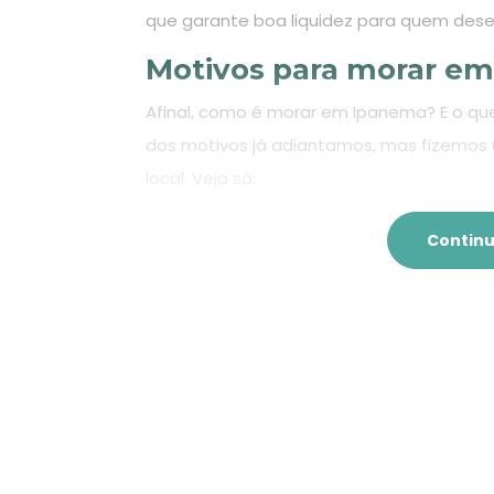
que garante boa liquidez para quem desej
Motivos para morar e
Afinal, como é morar em Ipanema? E o que
dos motivos já adiantamos, mas fizemos um
local. Veja só:
Continu