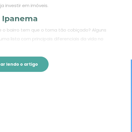
a investir em imóveis.
m Ipanema
 o bairro tem que o torna tão cobiçado? Alguns
a lista com principais diferenciais da vida no
ar lendo o artigo