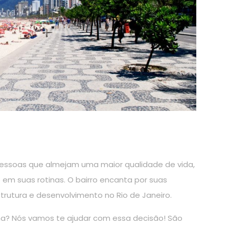
essoas que almejam uma maior qualidade de vida,
 em suas rotinas. O bairro encanta por suas
strutura e desenvolvimento no Rio de Janeiro.
? Nós vamos te ajudar com essa decisão! São