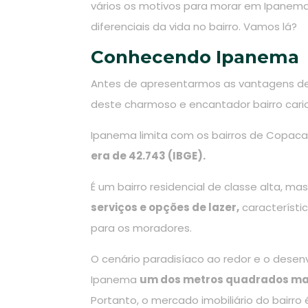
vários os motivos para morar em Ipanema,
diferenciais da vida no bairro. Vamos lá?
Conhecendo Ipanema
Antes de apresentarmos as vantagens d
deste charmoso e encantador bairro cari
Ipanema limita com os bairros de Copaca
era de 42.743 (IBGE).
É um bairro residencial de classe alta, m
serviços e opções de lazer,
característi
para os moradores.
O cenário paradisíaco ao redor e o desen
Ipanema
um dos metros quadrados mai
Portanto, o mercado imobiliário do bairr