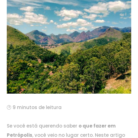
🕑 9 minutos de leitura
Se você está querendo saber
o que fazer em
Petrópolis
, você veio no lugar certo. Neste artigo