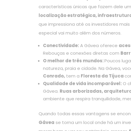
características únicas que fazem dele u
localização estratégica, infraestrutur
que impressiona até os investidores mais
especial vai muito além dos números.
Conectividade:
A Gávea oferece
acess
Rebouças e conexões diretas com
Barr
O melhor de três mundos:
Poucos luga
natureza, praia e cidade. Na Gávea, vo
Conrado,
tem a
Floresta da Tijuca
co
Qualidade de vida incomparável:
O c
Gávea.
Ruas arborizadas, arquitetura
ambiente que respira tranquilidade, m
Quando todas essas vantagens se encontra
Gávea
se torna um local onde há um inve