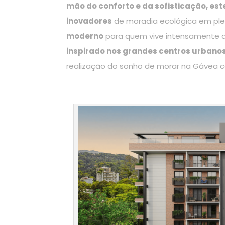
mão do conforto e da sofisticação, e
inovadores
de moradia ecológica em ple
moderno
para quem vive intensamente a
inspirado nos grandes centros urbano
realização do sonho de morar na Gávea co