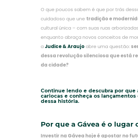
O que poucos sabem é que por trás dess
cuidadoso que une
tradição e modernid
cultural única – com suas ruas arborizad
enquanto abraça novos conceitos de mora
a
Judice & Araujo
abre uma questão:
ser
dessa revolução silenciosa que está 
da cidade?
Continue lendo e descubra por que 
cariocas e conheça os lançamentos 
dessa história.
Por que a Gávea é o lugar 
Investir na Gávea hoje é apostar no fut