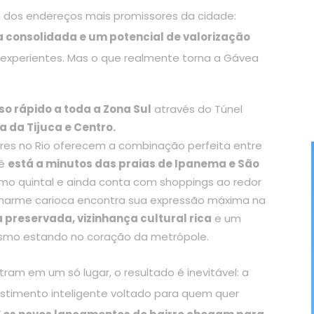
m dos endereços mais promissores da cidade:
a consolidada e um potencial de valorização
 experientes. Mas o que realmente torna a Gávea
o rápido a toda a Zona Sul
através do Túnel
a da Tijuca e Centro.
res no Rio oferecem a combinação perfeita entre
cê
está a minutos das praias de Ipanema e São
mo quintal e ainda conta com shoppings ao redor
harme carioca encontra sua expressão máxima na
 preservada, vizinhança cultural rica
e um
esmo estando no coração da metrópole.
m em um só lugar, o resultado é inevitável: a
stimento inteligente voltado para quem quer