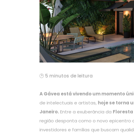
🕑 5 minutos de leitura
A Gávea está vivendo um momento únic
de intelectuais e artistas,
hoje se torna 
Janeiro.
Entre a exuberância da
Floresta
região desponta como o novo epicentro do
investidores e famílias que buscam quali