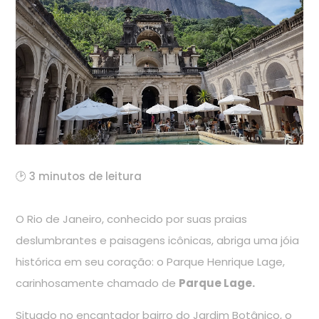
🕑 3 minutos de leitura
O Rio de Janeiro, conhecido por suas praias
deslumbrantes e paisagens icônicas, abriga uma jóia
histórica em seu coração: o Parque Henrique Lage,
carinhosamente chamado de
Parque Lage.
Situado no encantador bairro do Jardim Botânico, o