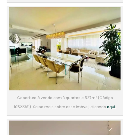
Cobertura à venda com 3 quartos e 527m² (Código
10522381). Saiba mais sobre esse imóvel, clicando
aqui.