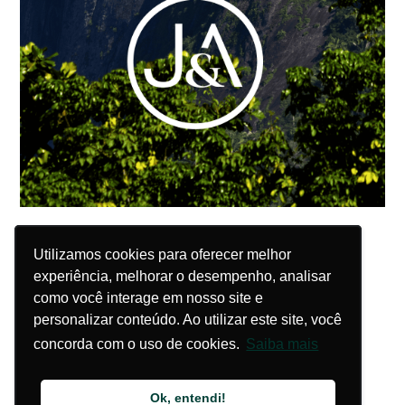
Utilizamos cookies para oferecer melhor
Utilizamos cookies para oferecer melhor
experiência, melhorar o desempenho, analisar
experiência, melhorar o desempenho, analisar
como você interage em nosso site e
como você interage em nosso site e
personalizar conteúdo. Ao utilizar este site, você
personalizar conteúdo. Ao utilizar este site, você
concorda com o uso de cookies.
concorda com o uso de cookies.
Saiba mais
Saiba mais
Ok, entendi!
Ok, entendi!