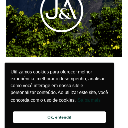
Utilizamos cookies para oferecer melhor
Utilizamos cookies para oferecer melhor
experiência, melhorar o desempenho, analisar
experiência, melhorar o desempenho, analisar
como você interage em nosso site e
como você interage em nosso site e
personalizar conteúdo. Ao utilizar este site, você
personalizar conteúdo. Ao utilizar este site, você
concorda com o uso de cookies.
concorda com o uso de cookies.
Saiba mais
Saiba mais
Ok, entendi!
Ok, entendi!