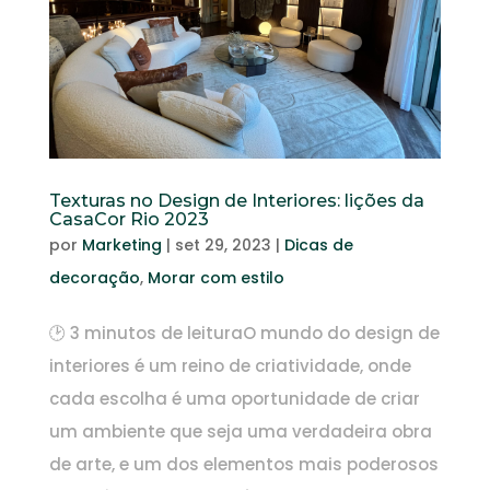
Texturas no Design de Interiores: lições da
CasaCor Rio 2023
por
Marketing
|
set 29, 2023
|
Dicas de
decoração
,
Morar com estilo
🕑 3 minutos de leituraO mundo do design de
interiores é um reino de criatividade, onde
cada escolha é uma oportunidade de criar
um ambiente que seja uma verdadeira obra
de arte, e um dos elementos mais poderosos