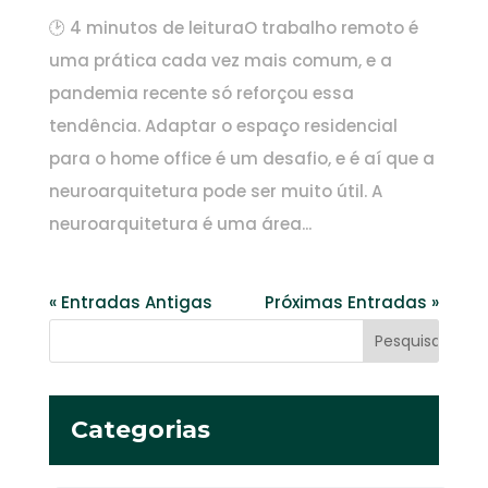
🕑 4 minutos de leituraO trabalho remoto é
uma prática cada vez mais comum, e a
pandemia recente só reforçou essa
tendência. Adaptar o espaço residencial
para o home office é um desafio, e é aí que a
neuroarquitetura pode ser muito útil. A
neuroarquitetura é uma área...
« Entradas Antigas
Próximas Entradas »
Categorias