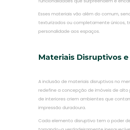
funcionalidades que surpreendem e enc
Esses materiais vão além do comum, sen
texturizados ou completamente únicos, t
personalidade aos espaços.
Materiais Disruptivos e
A inclusão de materiais disruptivos no merc
redefine a concepção de imóveis de alto
de interiores criem ambientes que cont
impressão duradoura.
Cada elemento disruptivo tem o poder de d
tornando-a verdadeiramente inesquecíve