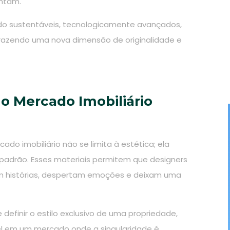
antam.
do sustentáveis, tecnologicamente avançados,
razendo uma nova dimensão de originalidade e
 o Mercado Imobiliário
ado imobiliário não se limita à estética; ela
 padrão. Esses materiais permitem que designers
am histórias, despertam emoções e deixam uma
efinir o estilo exclusivo de uma propriedade,
l em um mercado onde a singularidade é