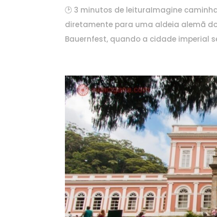
🕑 3 minutos de leituraImagine caminhar
diretamente para uma aldeia alemã do 
Bauernfest, quando a cidade imperial se