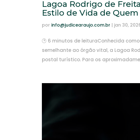
Lagoa Rodrigo de Freita
Estilo de Vida de Quem
por
info@judicearaujo.com.br
|
jan 30, 202
🕑 6 minutos de leituraConhecida como
semelhante ao órgão vital, a Lagoa Ro
postal turístico. Para os aproximadamen