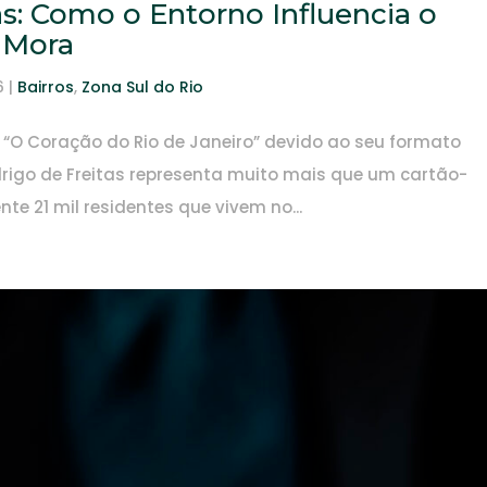
s: Como o Entorno Influencia o
 Mora
6
|
Bairros
,
Zona Sul do Rio
 “O Coração do Rio de Janeiro” devido ao seu formato
drigo de Freitas representa muito mais que um cartão-
te 21 mil residentes que vivem no...