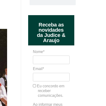
Receba as
novidades
da Judice &
Araujo
Nome*
Email*
Eu concordo em
receber
comunicações.
Ao informar meus