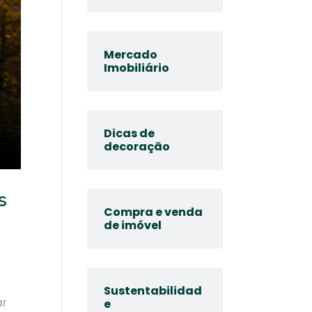
Mercado
Imobiliário
Dicas de
decoração
s
Compra e venda
de imóvel
Sustentabilidad
ar
e