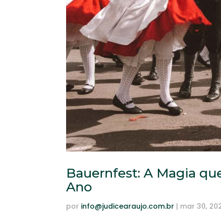
Bauernfest: A Magia qu
Ano
por
info@judicearaujo.com.br
|
mar 30, 20