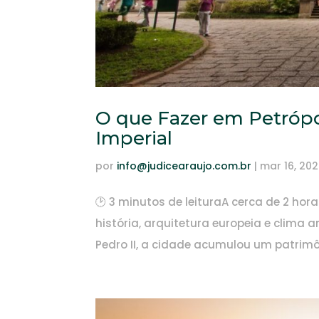
O que Fazer em Petrópo
Imperial
por
info@judicearaujo.com.br
|
mar 16, 20
🕑 3 minutos de leituraA cerca de 2 hor
história, arquitetura europeia e clim
Pedro II, a cidade acumulou um patrimôn