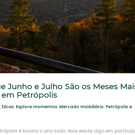
ue Junho e Julho São os Meses Mai
 em Petrópolis
|
Dicas
,
Explore momentos
,
Mercado Imobiliário
,
Petrópolis e
trópolis é bonita o ano todo. Mas existe algo em particul