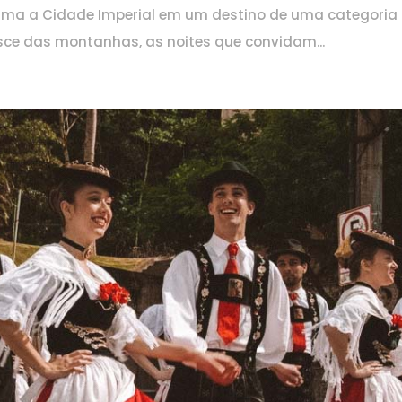
orma a Cidade Imperial em um destino de uma categoria
sce das montanhas, as noites que convidam...