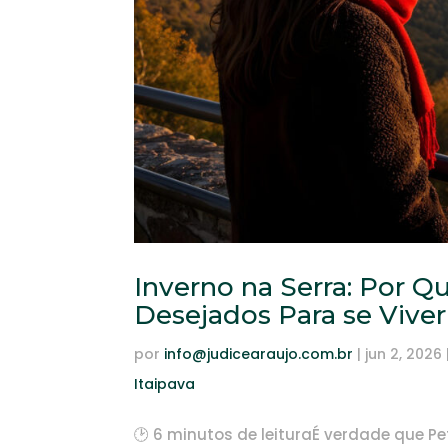
Inverno na Serra: Por Q
Desejados Para se Viver
por
info@judicearaujo.com.br
|
jun 2, 2026
Itaipava
🕑 6 minutos de leituraÉ verdade que Pe