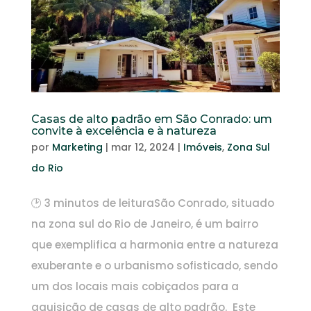
Casas de alto padrão em São Conrado: um
convite à excelência e à natureza
por
Marketing
|
mar 12, 2024
|
Imóveis
,
Zona Sul
do Rio
🕑 3 minutos de leituraSão Conrado, situado
na zona sul do Rio de Janeiro, é um bairro
que exemplifica a harmonia entre a natureza
exuberante e o urbanismo sofisticado, sendo
um dos locais mais cobiçados para a
aquisição de casas de alto padrão. Este