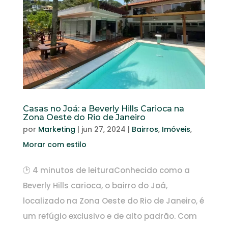
Casas no Joá: a Beverly Hills Carioca na
Zona Oeste do Rio de Janeiro
por
Marketing
|
jun 27, 2024
|
Bairros
,
Imóveis
,
Morar com estilo
🕑 4 minutos de leituraConhecido como a
Beverly Hills carioca, o bairro do Joá,
localizado na Zona Oeste do Rio de Janeiro, é
um refúgio exclusivo e de alto padrão. Com