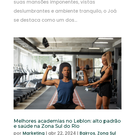
suas mansões imponentes, vistas
deslumbrantes e ambiente tranquilo, o Joá
se destaca como um dos...
Melhores academias no Leblon: alto padrão
e saúde na Zona Sul do Rio
por
Marketing
|
abr 22, 2024
|
Bairros
,
Zona Sul