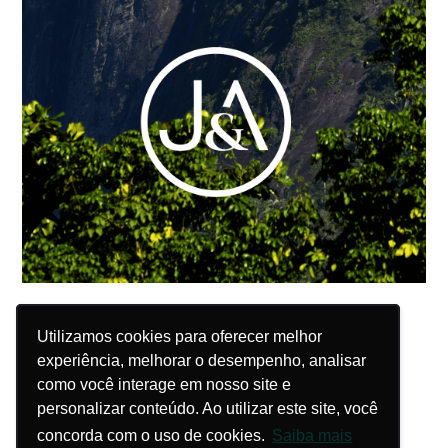
Utilizamos cookies para oferecer melhor
Utilizamos cookies para oferecer melhor
experiência, melhorar o desempenho, analisar
experiência, melhorar o desempenho, analisar
como você interage em nosso site e
como você interage em nosso site e
personalizar conteúdo. Ao utilizar este site, você
personalizar conteúdo. Ao utilizar este site, você
concorda com o uso de cookies.
concorda com o uso de cookies.
Saiba mais
Saiba mais