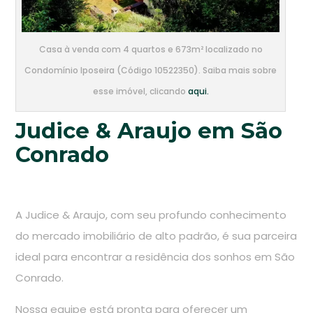
Casa à venda com 4 quartos e 673m² localizado no
Condomínio Iposeira (Código 10522350). Saiba mais sobre
esse imóvel, clicando
aqui.
Judice & Araujo em São
Conrado
A Judice & Araujo, com seu profundo conhecimento
do mercado imobiliário de alto padrão, é sua parceira
ideal para encontrar a residência dos sonhos em São
Conrado.
Nossa equipe está pronta para oferecer um