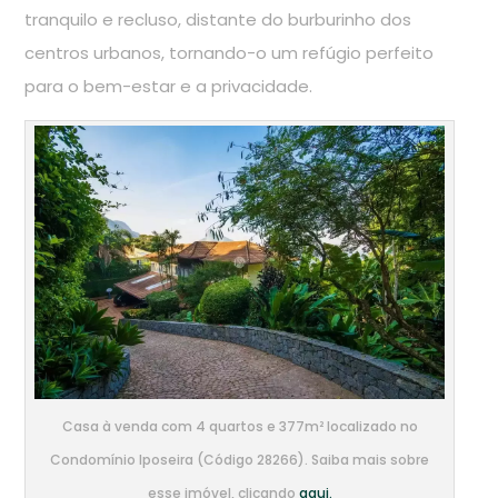
tranquilo e recluso, distante do burburinho dos
centros urbanos, tornando-o um refúgio perfeito
para o bem-estar e a privacidade.
Casa à venda com 4 quartos e 377m² localizado no
Condomínio Iposeira (Código 28266). Saiba mais sobre
esse imóvel, clicando
aqui.