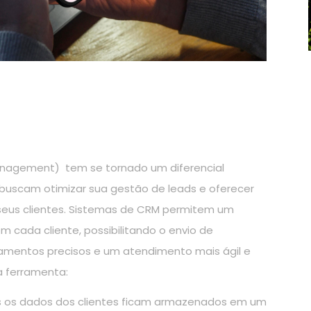
nagement) tem se tornado um diferencial
 buscam otimizar sua gestão de leads e oferecer
seus clientes. Sistemas de CRM permitem um
 cada cliente, possibilitando o envio de
entos precisos e um atendimento mais ágil e
sa ferramenta:
 os dados dos clientes ficam armazenados em um