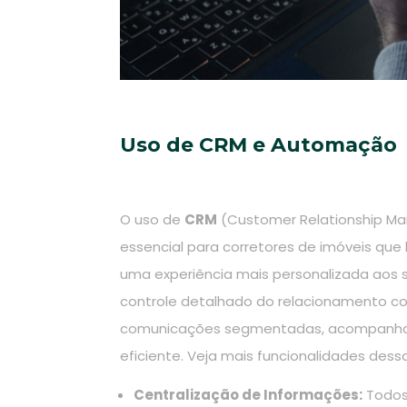
Uso de CRM e Automação
O uso de
CRM
(Customer Relationship Ma
essencial para corretores de imóveis que
uma experiência mais personalizada aos 
controle detalhado do relacionamento com
comunicações segmentadas, acompanham
eficiente. Veja mais funcionalidades des
Centralização de Informações:
Todos