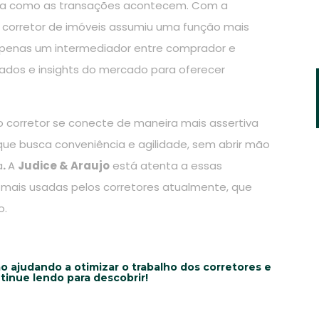
a como as transações acontecem. Com a
o corretor de imóveis assumiu uma função mais
é apenas um intermediador entre comprador e
dados e insights do mercado para oferecer
 o corretor se conecte de maneira mais assertiva
ue busca conveniência e agilidade, sem abrir mão
a
.
A
Judice & Araujo
está atenta a essas
s mais usadas pelos corretores atualmente, que
o.
 ajudando a otimizar o trabalho dos corretores e
tinue lendo para descobrir!