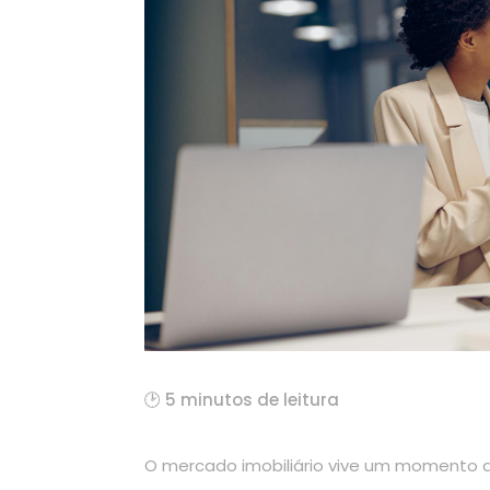
🕑 5 minutos de leitura
O mercado imobiliário vive um momento d