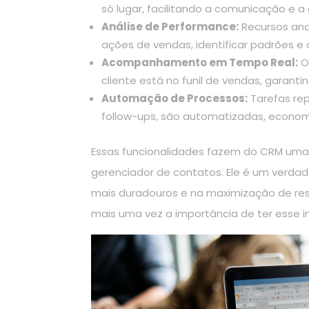
só lugar, facilitando a comunicação e a
Análise de Performance:
Recursos anal
ações de vendas, identificar padrões e 
Acompanhamento em Tempo Real:
O
cliente está no funil de vendas, garant
Automação de Processos:
Tarefas rep
follow-ups, são automatizadas, econo
Essas funcionalidades fazem do CRM uma
gerenciador de contatos. Ele é um verdad
mais duradouros e na maximização de res
mais uma vez a importância de ter esse i