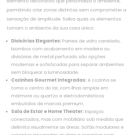
elemento decorativo que personaliza o ambiente,
permitindo criar zonas distintas sem comprometer a
sensação de amplitude. Saiba quais os elementos
tornam o ambiente da sua casa único:
Divisórias Elegantes:
Paineis de vidro canelado,
biombos com acabamento em madeira ou
divisórias de metal perfurado são opções
modernas e sofisticadas para separar ambientes
sem bloquear a luminosidade.
Cozinhas Gourmet Integradas:
A cozinha se
torna o centro do lar, com ilhas amplas em
mármore ou quartzo e eletrodomésticos
embutidos de marcas premium.
Sala de Estar e Home Theater:
Espaços
conectados, mas com mobiliário sob medida que
delimita visualmente as áreas. Sofás modulares e
estantes integradas ajudam a organizar sem