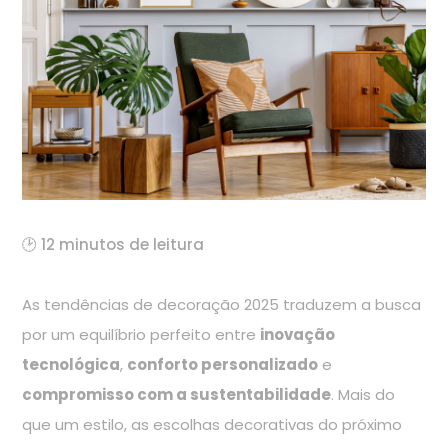
🕑 12 minutos de leitura
As tendências de decoração 2025 traduzem a busca
por um equilíbrio perfeito entre
inovação
tecnológica
,
conforto personalizado
e
compromisso com a sustentabilidade
. Mais do
que um estilo, as escolhas decorativas do próximo