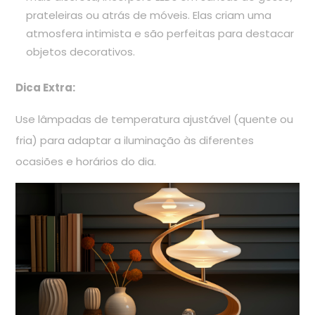
prateleiras ou atrás de móveis. Elas criam uma
atmosfera intimista e são perfeitas para destacar
objetos decorativos.
Dica Extra:
Use lâmpadas de temperatura ajustável (quente ou
fria) para adaptar a iluminação às diferentes
ocasiões e horários do dia.