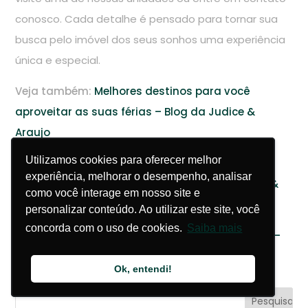
conosco. Cada detalhe é pensado para tornar sua
busca pelo imóvel dos seus sonhos uma experiência
única e especial.
Veja também:
Melhores destinos para você
aproveitar as suas férias – Blog da Judice &
Araujo
Utilizamos cookies para oferecer melhor
Utilizamos cookies para oferecer melhor
Belavista Ipanema Residencial: Sofisticação e
experiência, melhorar o desempenho, analisar
experiência, melhorar o desempenho, analisar
Modernidade em um só lugar – Blog da Judice &
como você interage em nosso site e
como você interage em nosso site e
Araujo
personalizar conteúdo. Ao utilizar este site, você
personalizar conteúdo. Ao utilizar este site, você
concorda com o uso de cookies.
concorda com o uso de cookies.
Saiba mais
Saiba mais
Espaços perfeitos para a sua confraternização –
Blog da Judice & Araujo
Ok, entendi!
Ok, entendi!