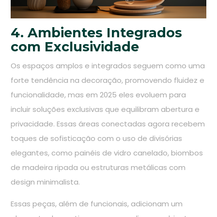
4. Ambientes Integrados
com Exclusividade
Os espaços amplos e integrados seguem como uma
forte tendência na decoração, promovendo fluidez e
funcionalidade, mas em 2025 eles evoluem para
incluir soluções exclusivas que equilibram abertura e
privacidade. Essas áreas conectadas agora recebem
toques de sofisticação com o uso de divisórias
elegantes, como painéis de vidro canelado, biombos
de madeira ripada ou estruturas metálicas com
design minimalista.
Essas peças, além de funcionais, adicionam um