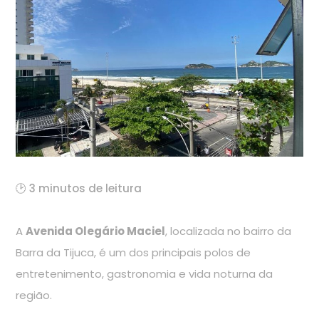
🕑 3 minutos de leitura
A
Avenida Olegário Maciel
, localizada no bairro da
Barra da Tijuca, é um dos principais polos de
entretenimento, gastronomia e vida noturna da
região.