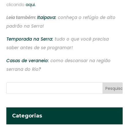
clicando
aqui.
Leia também:
Itaipava:
conheça o refúgio de alto
padrão na Serra!
Temporada na Serra:
tudo o que você precisa
saber antes de se programar!
Casas de veraneio:
como descansar na região
serrana do Rio
?
Categorias