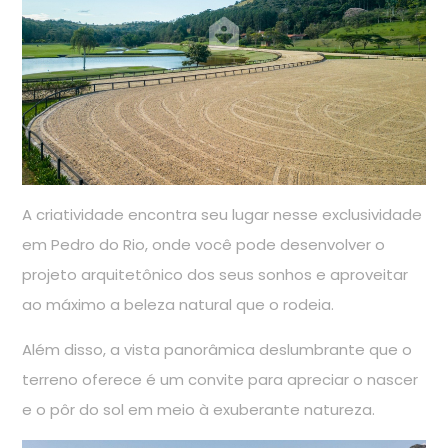
A criatividade encontra seu lugar nesse exclusividade
em Pedro do Rio, onde você pode desenvolver o
projeto arquitetônico dos seus sonhos e aproveitar
ao máximo a beleza natural que o rodeia.
Além disso, a vista panorâmica deslumbrante que o
terreno oferece é um convite para apreciar o nascer
e o pôr do sol em meio à exuberante natureza.