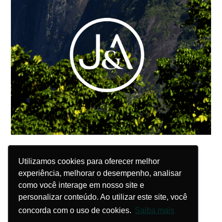
Utilizamos cookies para oferecer melhor
Utilizamos cookies para oferecer melhor
experiência, melhorar o desempenho, analisar
experiência, melhorar o desempenho, analisar
como você interage em nosso site e
como você interage em nosso site e
personalizar conteúdo. Ao utilizar este site, você
personalizar conteúdo. Ao utilizar este site, você
concorda com o uso de cookies.
concorda com o uso de cookies.
Saiba mais
Saiba mais