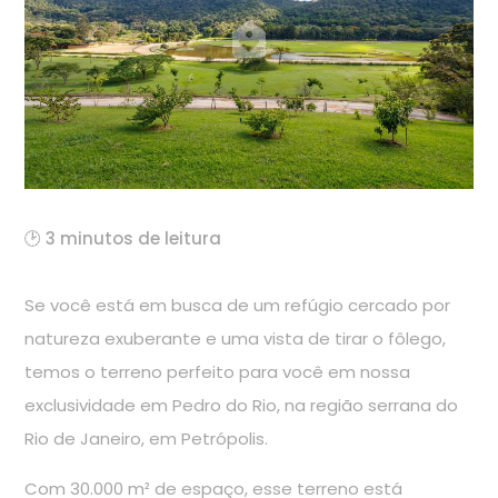
🕑 3 minutos de leitura
Se você está em busca de um refúgio cercado por
natureza exuberante e uma vista de tirar o fôlego,
temos o terreno perfeito para você em nossa
exclusividade em Pedro do Rio, na região serrana do
Rio de Janeiro, em Petrópolis.
Com 30.000 m² de espaço, esse terreno está