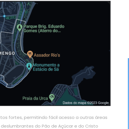
os fortes, permitindo fácil acesso a outras áreas
s deslumbrantes do Pão de Açúcar e do Cristo