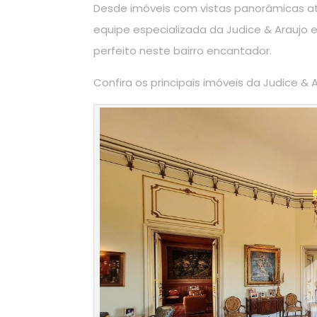
Desde imóveis com vistas panorâmicas a
equipe especializada da Judice & Araujo e
perfeito neste bairro encantador.
Confira os principais imóveis da Judice &