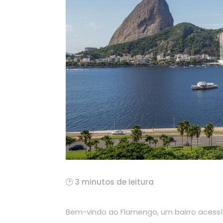
🕑 3 minutos de leitura
Bem-vindo ao Flamengo, um bairro acessí