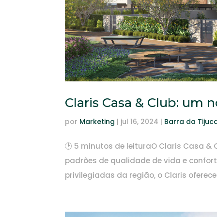
Claris Casa & Club: um n
por
Marketing
|
jul 16, 2024
|
Barra da Tijuc
🕑 5 minutos de leituraO Claris Casa &
padrões de qualidade de vida e confor
privilegiadas da região, o Claris oferece