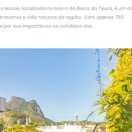
o Maciel, localizada no bairro da Barra da Tijuca, é um d
astronomia e vida noturna da região. Com apenas 750
a por sua importância no cotidiano dos...