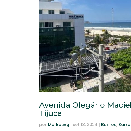
Avenida Olegário Maciel
Tijuca
por
Marketing
|
set 18, 2024
|
Bairros
,
Barra