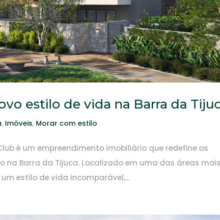
ovo estilo de vida na Barra da Tiju
a
,
Imóveis
,
Morar com estilo
 Club é um empreendimento imobiliário que redefine os
to na Barra da Tijuca. Localizado em uma das áreas mai
 um estilo de vida incomparável,...