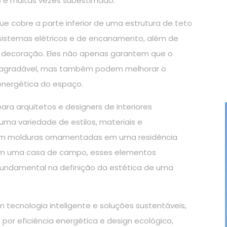
 e muitas vezes subestimado.
ue cobre a parte inferior de uma estrutura de teto
, sistemas elétricos e de encanamento, além de
e decoração. Eles não apenas garantem que o
e agradável, mas também podem melhorar o
 energética do espaço.
ra arquitetos e designers de interiores
uma variedade de estilos, materiais e
om molduras ornamentadas em uma residência
a em uma casa de campo, esses elementos
undamental na definição da estética de uma
 tecnologia inteligente e soluções sustentáveis,
or eficiência energética e design ecológico,