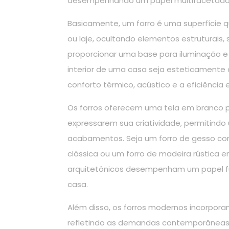
desempenhando um papel multifacetado
Basicamente, um forro é uma superfície q
ou laje, ocultando elementos estruturais
proporcionar uma base para iluminação 
interior de uma casa seja esteticament
conforto térmico, acústico e a eficiência
Os forros oferecem uma tela em branco pa
expressarem sua criatividade, permitindo 
acabamentos. Seja um forro de gesso c
clássica ou um forro de madeira rústic
arquitetônicos desempenham um papel f
casa.
Além disso, os forros modernos incorporam
refletindo as demandas contemporâneas p